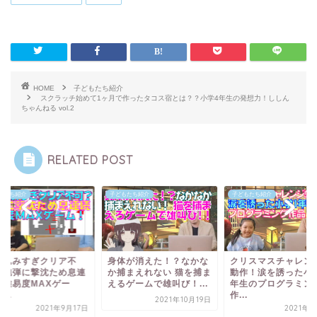
HOME
子どもたち紹介
スクラッチ始めて1ヶ月で作ったタコス宿とは？？小学4年生の発想力！ししん
ちゃんねる vol.2
RELATED POST
もたち紹介
子どもたち紹介
子どもたち紹介
り込みすぎクリア不
身体が消えた！？なかな
クリスマスチャレン
？砲弾に撃沈ため息連
か捕まえれない 猫を捕ま
動作！涙を誘った小
！難易度MAXゲー
えるゲームで雄叫び！...
年生のプログラミン
...
作...
2021年10月19日
2021年9月17日
2021年9