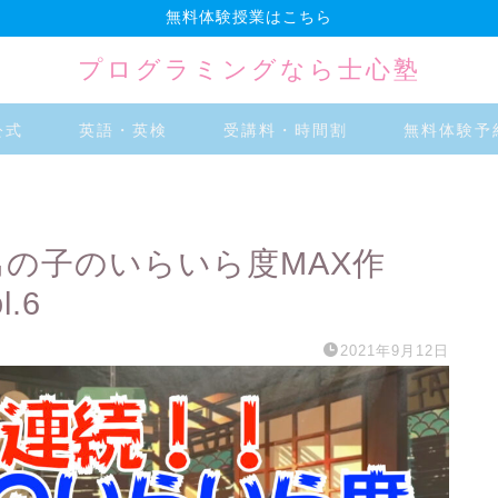
無料体験授業はこちら
プログラミングなら士心塾
公式
英語・英検
受講料・時間割
無料体験予
男の子のいらいら度MAX作
.6
2021年9月12日