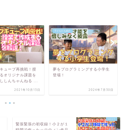
子どもたち紹介
子
キューブ再挑戦！授
夢をプログラミングする小学生
た
るオリジナル課題を
登場！
負
ししんちゃんねる ...
ィ
2021年10月13日
2024年7月30日
緊張緊張の初収録！小２が１
燃
時間で作ったハロウィン作品