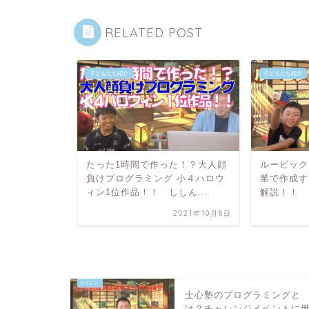
RELATED POST
子どもたち紹介
子どもたち紹介
゙する小学生
たった1時間で作った！？大人顔
ルービック
負けプログラミング 小４ハロウ
業で作成す
ィン1位作品！！ ししん...
解説！！ 
2024年7月30日
2021年10月8日
士心塾のプログラミングと
は？チャレンジイベントに