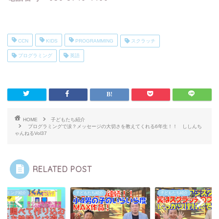
CCN
KIDS
PROGRAMMING
スクラッチ
プログラミング
英語
HOME
子どもたち紹介
プログラミングで涙？メッセージの大切さを教えてくれる6年生！！ ししんち
ゃんねるVol37
RELATED POST
グラミング紹介
子どもたち紹介
子どもたち紹介