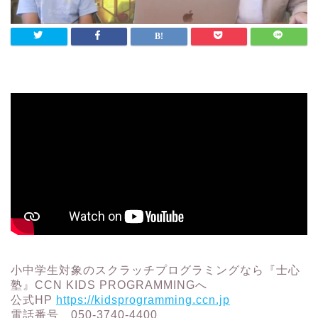
小中学生対象のスクラッチプログラミングなら『士心
塾』CCN KIDS PROGRAMMINGへ
公式HP
https://kidsprogramming.ccn.jp
電話番号 050-3740-4400