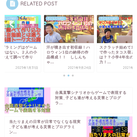
RELATED POST
グラミング紹介
子どもたち紹介
子どもたち紹介
ログラミングはゲーム
汗が噴き出す初収録！ハ
スクラッチ始めて1
けではない。２人の小
ロウィン1位の納得の作
で作ったタコス宿と
が考えて調べて作り
品構成！！ ししんち
は？？小学4年生の
.
ゃ...
力！...
2025年1月31日
2021年9月24日
2021年9
台風直撃シナリオからゲームで表現する
対策_子ども達が考える災害とプログ
ラ...
当たりまえの日常が日常でなくなる現実
_子ども達が考える災害とプログラミ
ン...