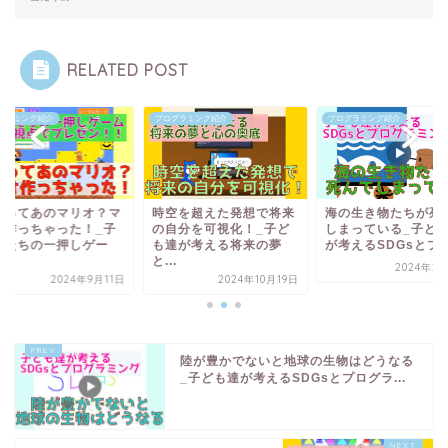
RELATED POST
グラミング紹介
プログラミング紹介
プログラミング紹介
れってあのマリオ？マ
時空を超えた発想で将来
海の生き物たちが死
オ作っちゃった！_子
の自分を可視化！_子ど
しまっている_子ど
もたちの一押しゲー
も達が考える将来の夢
が考えるSDGsとプロ.
.
と...
2024年2
2024年9月11日
2024年10月19日
陸が豊かでないと地球の生物はどうなる
_子ども達が考えるSDGsとプログラ...