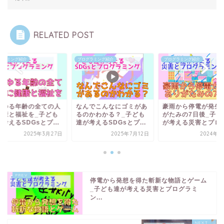
RELATED POST
グラミング紹介
プログラミング紹介
プログラミング紹介
らゆる年齢の全ての人
なんでこんなにゴミがあ
豪雨から停電が発生
健康と福祉を_子ども
るのかわかる？_子ども
がたみの7日後_子ど
考えるSDGsとプ...
達が考えるSDGsとプ...
が考える災害とプログ.
2025年3月27日
2025年7月12日
2024年8
停電から発想を得た斬新な物語とゲーム
_子ども達が考える災害とプログラミ
ン...