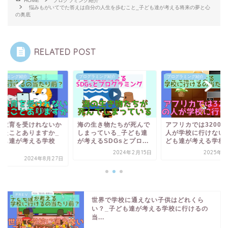
HOME
プログラミング紹介
悩みもがいてでた答えは自分の人生を歩むこと_子ども達が考える将来の夢と心
の奥底
RELATED POST
グラミング紹介
プログラミング紹介
プログラミング紹介
ぜ教育を受けれないか
海の生き物たちが死んで
アフリカでは3200
えたことありますか_
しまっている_子ども達
人が学校に行けない
ども達が考える学校
が考えるSDGsとプロ...
ども達が考える学校に.
.
2024年2月15日
2025年2
2024年8月27日
世界で学校に通えない子供はどれくら
い？_子ども達が考える学校に行けるの
当...