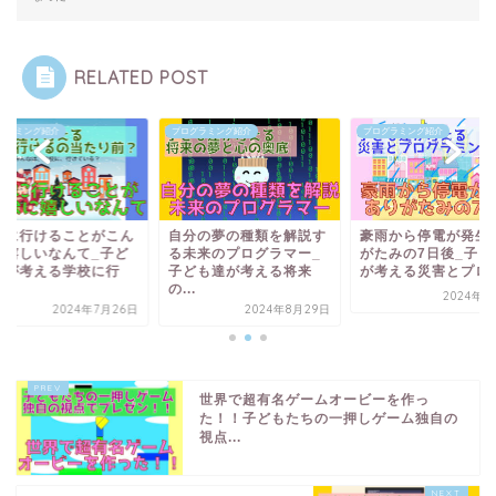
RELATED POST
グラミング紹介
プログラミング紹介
プログラミング紹介
校に行けることがこん
自分の夢の種類を解説す
豪雨から停電が発生
に嬉しいなんて_子ど
る未来のプログラマー_
がたみの7日後_子ど
達が考える学校に行
子ども達が考える将来
が考える災害とプログ.
.
の...
2024年8
2024年7月26日
2024年8月29日
世界で超有名ゲームオービーを作っ
た！！子どもたちの一押しゲーム独自の
視点...