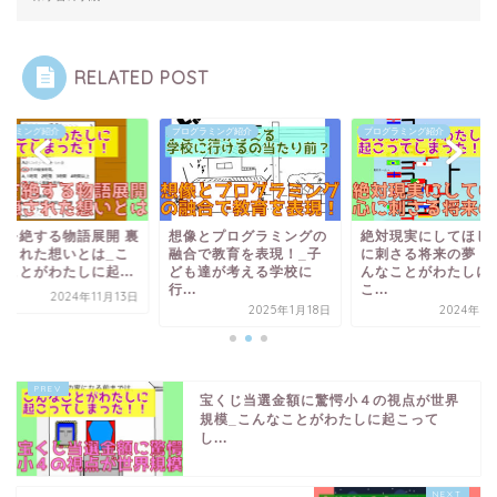
RELATED POST
グラミング紹介
プログラミング紹介
プログラミング紹介
像を絶する物語展開 裏
想像とプログラミングの
絶対現実にしてほし
隠された想いとは_こ
融合で教育を表現！_子
に刺さる将来の夢！
なことがわたしに起...
ども達が考える学校に
んなことがわたしに
行...
こ...
2024年11月13日
2025年1月18日
2024年1
宝くじ当選金額に驚愕小４の視点が世界
規模_こんなことがわたしに起こって
し...