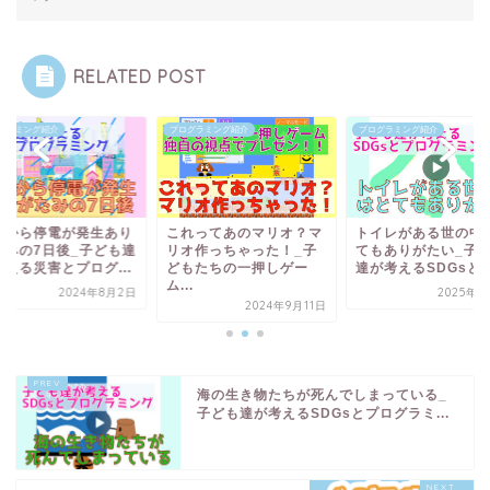
RELATED POST
グラミング紹介
プログラミング紹介
プログラミング紹介
雨から停電が発生あり
これってあのマリオ？マ
トイレがある世の中
たみの7日後_子ども達
リオ作っちゃった！_子
てもありがたい_子
考える災害とプログ...
どもたちの一押しゲー
達が考えるSDGsとプ.
ム...
2024年8月2日
2025年7
2024年9月11日
海の生き物たちが死んでしまっている_
子ども達が考えるSDGsとプログラミ...