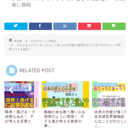
発に挑戦
HOME
プログラミング紹介
そもそもスクラッチってなに？多くの小学校で採用されているプログラミング学
習ソフトを紹介！
RELATED POST
グラミング紹介
プログラミング紹介
プログラミング紹介
電で限界！逃げる！そ
動物の命を救う尊い心を
未来の作家が描く独
際に必要なあれ！_子
現実のように表現！_子
未完成世界観物語！
も達が考える災害と
ども達が考える将来の
んなことがわたしに
.
夢...
こ...