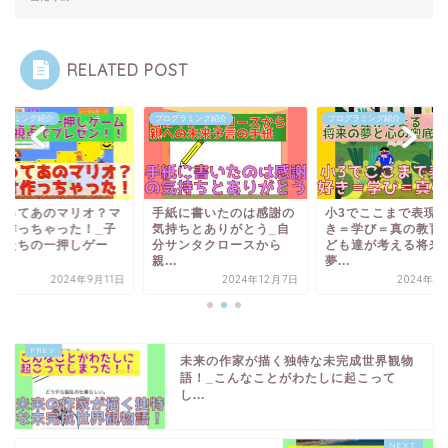
RELATED POST
グラミング紹介
プログラミング紹介
プログラミング紹介
れってあのマリオ？マ
手紙に書いたのは感謝の
小3でここまで表現
オ作っちゃった！_子
気持ちとありがとう_自
き＝学び＝真の教育
もたちの一押しゲー
分サンタクロースから
ども達が考える将来
.
親...
夢...
2024年9月11日
2024年12月7日
2024年1
未来の作家が描く独特な未完成世界観物
語！_こんなことがわたしに起こって
し...