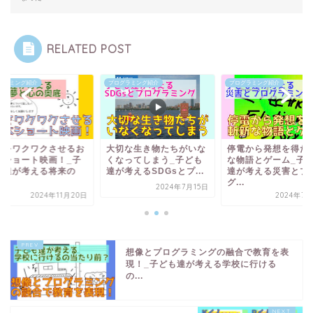
RELATED POST
グラミング紹介
プログラミング紹介
プログラミング紹介
生をワクワクさせるお
大切な生き物たちがいな
停電から発想を得た
本ショート映画！_子
くなってしまう_子ども
な物語とゲーム_子
も達が考える将来の
達が考えるSDGsとプ...
達が考える災害とプ
.
グ...
2024年7月15日
2024年11月20日
2024年7月
想像とプログラミングの融合で教育を表
現！_子ども達が考える学校に行ける
の...