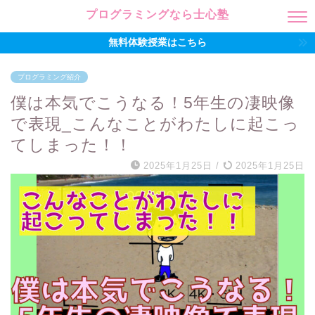
プログラミングなら士心塾
無料体験授業はこちら
プログラミング紹介
僕は本気でこうなる！5年生の凄映像
で表現_こんなことがわたしに起こっ
てしまった！！
2025年1月25日
/
2025年1月25日