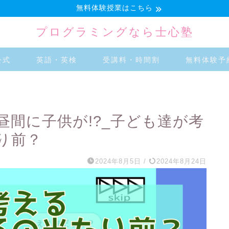
無料体験授業はこちら
プログラミングなら士心塾
公式
英語・英検
受講料・時間割
無料体験予
間に子供が!?_子ども達が考
り前？
2024年8月5日
/
2024年8月24日