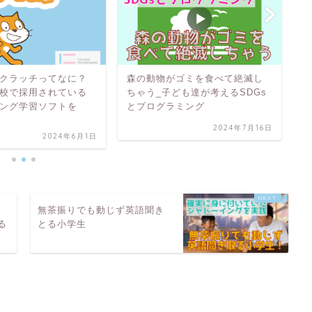
クラッチってなに？
森の動物がゴミを食べて絶滅し
自
校で採用されている
ちゃう_子ども達が考えるSDGs
み
ング学習ソフトを
とプログラミング
ス
2024年7月16日
2024年6月1日
く
無茶振りでも動じず英語聞き
る
とる小学生
ぜ昼間に子供が!?_子ども達が考える学校に行けるの当たり前？