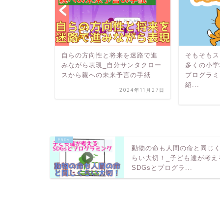
べて絶滅し
自らの方向性と将来を迷路で進
そもそもス
えるSDGs
みながら表現_自分サンタクロー
多くの小学
スから親への未来予言の手紙
プログラミ
紹...
2024年7月16日
2024年11月27日
動物の命も人間の命と同じ
らい大切！_子ども達が考え
SDGsとプログラ...
HOME
プログラミング紹介
旅をして気づく現実な