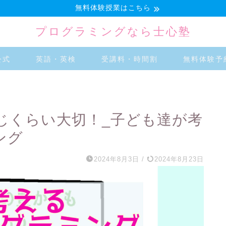
無料体験授業はこちら
プログラミングなら士心塾
公式
英語・英検
受講料・時間割
無料体験予
じくらい大切！_子ども達が考
ング
2024年8月3日
/
2024年8月23日