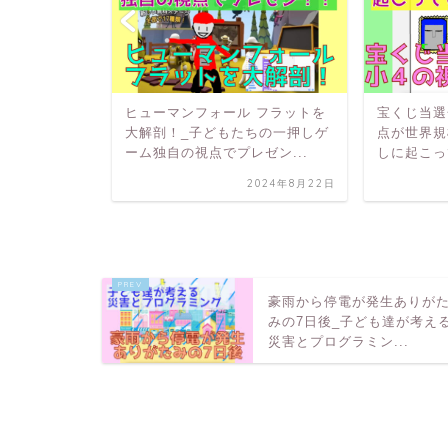
無くしてい
ヒューマンフォール フラットを
宝くじ当選
が考える
大解剖！_子どもたちの一押しゲ
点が世界規
ング
ーム独自の視点でプレゼン...
しに起こっ
2024年8月15日
2024年8月22日
豪雨から停電が発生ありが
みの7日後_子ども達が考え
災害とプログラミン...
HOME
プログラミング紹介
動物の命も人間の命と