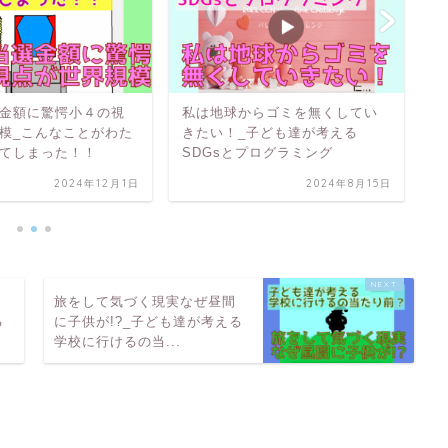
金額に驚愕小４の視
私は地球からゴミを無くしてい
ヒ
模_こんなことがわた
きたい！_子ども達が考える
大
てしまった！！
SDGsとプログラミング
ー
2024年12月1日
2024年8月15日
た
旅をして気づく現実なぜ昼間
る
に子供が!?_子ども達が考える
学校に行けるの当...
同じくらい大切！_子ども達が考えるSDGsとプログラミング