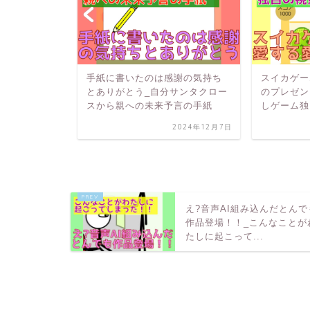
万の人が学校
手紙に書いたのは感謝の気持ち
スイカゲー
達が考える学
とありがとう_自分サンタクロー
のプレゼン
前？
スから親への未来予言の手紙
しゲーム独
2025年2月8日
2024年12月7日
え?音声AI組み込んだとんで
作品登場！！_こんなことが
たしに起こって...
HOME
プログラミング紹介
ここまで明確な「夢」