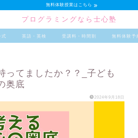
無料体験授業はこちら
プログラミングなら士心塾
公式
英語・英検
受講料・時間割
無料体験予
持ってましたか？？_子ども
の奥底
2024年9月18日