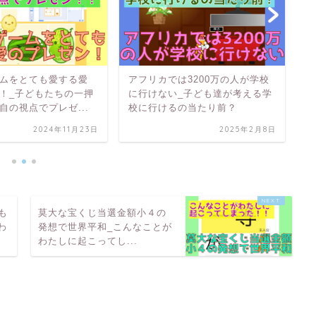
ムをとても愛する愛
アフリカでは3200万の人が学校
手
！_子どもたちの一押
に行けない_子ども達が考える学
と
自の視点でプレゼ...
校に行けるの当たり前？
ス
2024年11月23日
2025年2月8日
も
莫大な宝くじ当選金額小４の
わ
発想で世界平和_こんなことが
わたしに起こってし...
を持ってましたか？？_子ども達が考える将来の夢と心の奥底